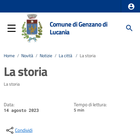
Comune di Genzano di
Lucania
Home
/
Novità
/
Notizie
/
La città
/
La storia
La storia
Dettagli della notizia
La storia
Data:
Tempo di lettura:
5 min
14 agosto 2023
Condividi