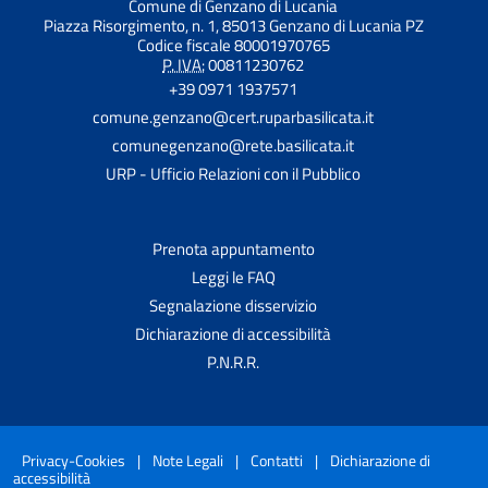
Comune di Genzano di Lucania
Piazza Risorgimento, n. 1, 85013 Genzano di Lucania PZ
Codice fiscale 80001970765
P. IVA:
00811230762
+39 0971 1937571
comune.genzano@cert.ruparbasilicata.it
comunegenzano@rete.basilicata.it
URP - Ufficio Relazioni con il Pubblico
Prenota appuntamento
Leggi le FAQ
Segnalazione disservizio
Dichiarazione di accessibilità
P.N.R.R.
Privacy-Cookies
|
Note Legali
|
Contatti
|
Dichiarazione di
accessibilità