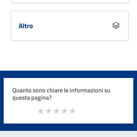
Altro
Quanto sono chiare le informazioni su
questa pagina?
Valuta da 1 a 5 stelle la pagina
Valuta 1 stelle su 5
Valuta 2 stelle su 5
Valuta 3 stelle su 5
Valuta 4 stelle su 5
Valuta 5 stelle su 5