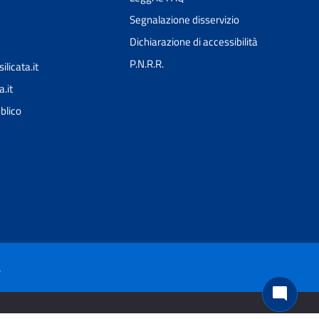
Segnalazione disservizio
Dichiarazione di accessibilità
P.N.R.R.
icata.it
.it
Ciao 👋
blico
Come posso esserti utile?
smart_toy
à
mode_comment