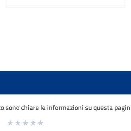
o sono chiare le informazioni su questa pagin
1 a 5 stelle la pagina
Valuta 1 stelle su 5
Valuta 2 stelle su 5
Valuta 3 stelle su 5
Valuta 4 stelle su 5
Valuta 5 stelle su 5