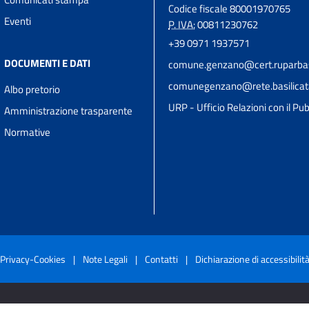
Codice fiscale 80001970765
Eventi
P. IVA:
00811230762
+39 0971 1937571
DOCUMENTI E DATI
comune.genzano@cert.ruparbasil
comunegenzano@rete.basilicata
Albo pretorio
URP - Ufficio Relazioni con il Pub
Amministrazione trasparente
Normative
Privacy-Cookies
|
Note Legali
|
Contatti
|
Dichiarazione di accessibilit