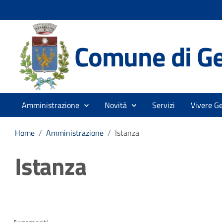
Comune di Ge
Amministrazione
Novità
Servizi
Vivere G
Home
/
Amministrazione
/
Istanza
Istanza