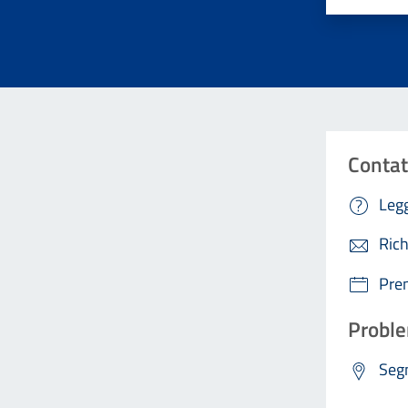
Contat
Legg
Rich
Pre
Proble
Segn