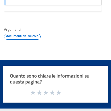
Argomenti
documenti del veicolo
Quanto sono chiare le informazioni su
questa pagina?
Valuta da 1 a 5 stelle la pagina
Valuta 1 stelle su 5
Valuta 2 stelle su 5
Valuta 3 stelle su 5
Valuta 4 stelle su 5
Valuta 5 stelle su 5