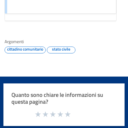
Argomenti
cittadino comunitario
stato civile
Quanto sono chiare le informazioni su
questa pagina?
Valuta da 1 a 5 stelle la pagina
Valuta 1 stelle su 5
Valuta 2 stelle su 5
Valuta 3 stelle su 5
Valuta 4 stelle su 5
Valuta 5 stelle su 5