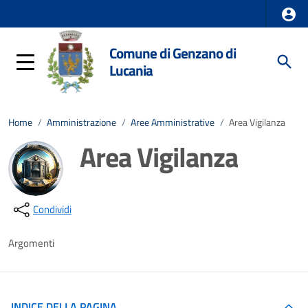
Comune di Genzano di
Lucania
Home
/
Amministrazione
/
Aree Amministrative
/
Area Vigilanza
Area Vigilanza
Dettagli della notizia
Condividi
Argomenti
INDICE DELLA PAGINA