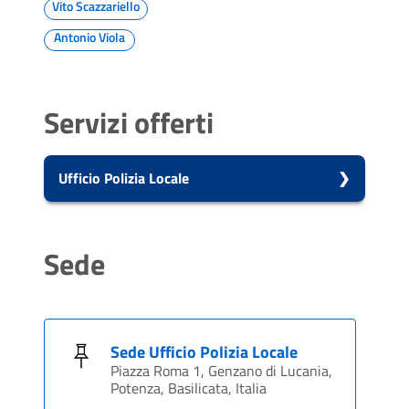
Vito Scazzariello
Antonio Viola
Servizi offerti
Ufficio Polizia Locale
Vai alla scheda di: Ufficio Polizia Locale
Accesso agli atti della Polizia Municipale
Sede
Comunicare i dati del conducente o del
locatario a seguito di un accertamento di
violazione
Contestazioni e ricorsi a verbali o atti di
Sede Ufficio Polizia Locale
accertamento
Piazza Roma 1, Genzano di Lucania,
Potenza, Basilicata, Italia
Denuncia di smarrimento capi di bestiame